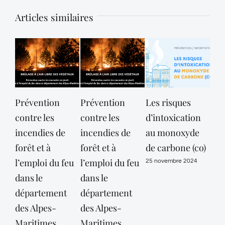
Articles similaires
Prévention
Prévention
Les risques
« M
contre les
contre les
d’intoxication
a d
incendies de
incendies de
au monoxyde
pou
forêt et à
forêt et à
de carbone (co)
isol
l’emploi du feu
l’emploi du feu
aid
25 novembre 2024
dans le
dans le
6 fév
département
département
des Alpes-
des Alpes-
Maritimes
Maritimes