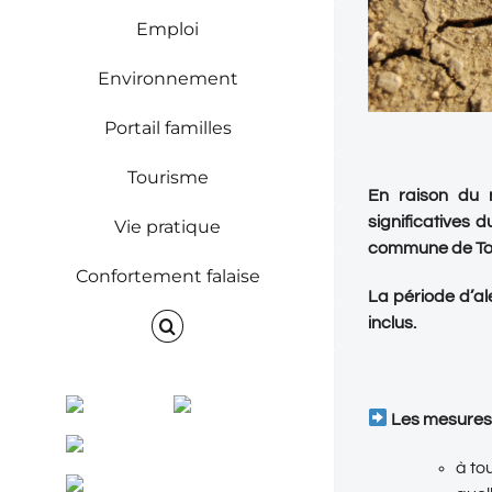
Emploi
Environnement
Portail familles
Tourisme
En raison du 
significatives 
Vie pratique
commune de Tou
Confortement falaise
La période d’ale
inclus
.
Facebook
Instagram
Les mesures d
ENVINET
à tou
RRS