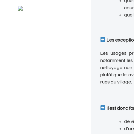
quel
Général
cour
RSS
Evénements
quel
Les exceptio
Les usages pr
notamment les u
nettoyage non r
plutôt que le l
rues du village.
Il est donc fo
de v
d’ar