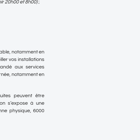
oir 20h00 et 8h00)
;
otable, notamment en
er vos installations
emandé aux services
ournée, notamment en
uites peuvent être
tion s’expose à une
nne physique, 6000