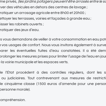
me privés,
(les jardins potagers peuvent être arrosés entre le s
aver des véhicules en dehors des centres de lavage ;
ratiquer un arrosage agricole entre 8h00 et 20h00 ;
ettoyer les terrasses, voiries et façades à grande eau ;
aisser les robinets ouverts ;
ratiquer des jeux d’eau.
ous vous demandons de veiller à votre consommation en eau p
 vos usages de confort. Nous vous invitons également à surveill
parer les éventuelles fuites d’eau constatées. Il a été d
rolonger les mesures prises pour limiter l’usage de l’eau en j
la voirie municipale et les espaces verts.
e l’État procèdent à des contrôles réguliers, dont les s
s ou judiciaires. Tout contrevenant aux mesures de restric
 de cinquième classe (1500 euros d’amende pour une perso
personne morale).
 compréhension.