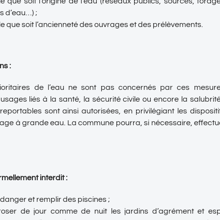
le que soit l’origine de l’eau (réseaux publics, sources, fora
s d’eau…) ;
le que soit l’ancienneté des ouvrages et des prélèvements.
ns :
ioritaires de l’eau ne sont pas concernés par ces mesure
sages liés à la santé, la sécurité civile ou encore la salubrit
eportables sont ainsi autorisées, en privilégiant les disposit
avage à grande eau. La commune pourra, si nécessaire, effect
rmellement interdit :
idanger et remplir des piscines ;
roser de jour comme de nuit les jardins d’agrément et es