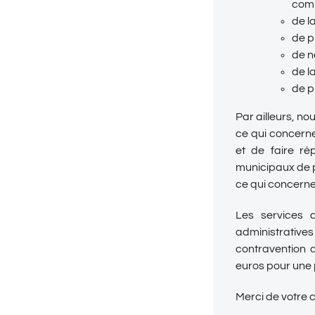
com
de l
de p
de n
de l
de p
Par ailleurs, n
ce qui concerne
et de faire ré
municipaux de p
ce qui concerne 
Les services d
administrative
contravention
euros pour une 
Merci de votre