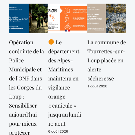
Opération
Le
La commune de
Off
conjointe de la
département
Tourrettes-sur-
la 
Police
des Alpes-
Loup placée en
rec
Municipale et
Maritimes
alerte
31 ju
de l’ONF dans
maintenu en
sécheresse
les Gorges du
vigilance
1 août 2026
Loup :
orange
Sensibiliser
« canicule »
aujourd’hui
jusqu’au lundi
pour mieux
10 août
protéger
6 août 2026