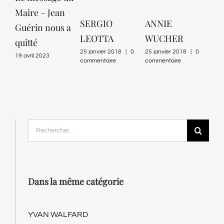
Maire – Jean
SERGIO
ANNIE
CO
Guérin nous a
LEOTTA
WUCHER
25 ja
quitté
comm
25 janvier 2018
|
0
25 janvier 2018
|
0
19 avril 2023
commentaire
commentaire
Rechercher:
Dans la même catégorie
YVAN WALFARD