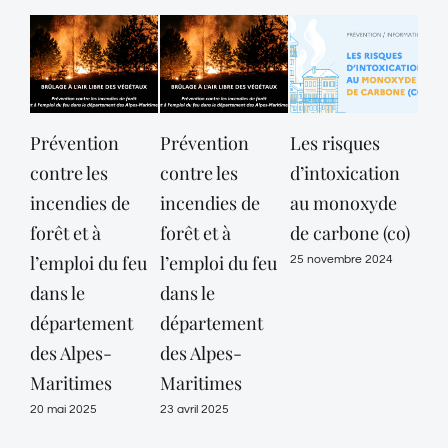
on
Prévention
Les risques
« Mon voisin 06
s
contre les
d’intoxication
a du cœur »
s de
incendies de
au monoxyde
pour les séniors
forêt et à
de carbone (co)
isolés et les
du feu
l’emploi du feu
aidants
25 novembre 2024
dans le
6 février 2024
ment
département
-
des Alpes-
s
Maritimes
23 avril 2025