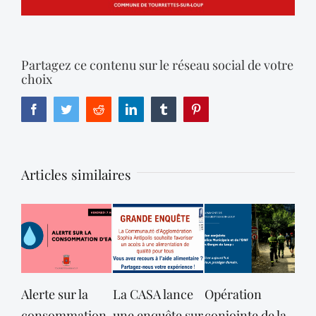
Partagez ce contenu sur le réseau social de votre
choix
Facebook
Twitter
Reddit
LinkedIn
Tumblr
Pinterest
Articles similaires
Alerte sur la
La CASA lance
Opération
consommation
une enquête sur
conjointe de la
dé