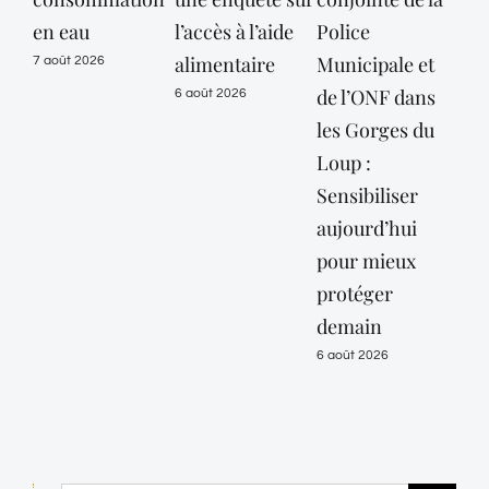
en eau
l’accès à l’aide
Police
des
alimentaire
Municipale et
Mar
7 août 2026
de l’ONF dans
mai
6 août 2026
les Gorges du
vig
Loup :
or
Sensibiliser
« c
aujourd’hui
jus
pour mieux
10 
protéger
6 ao
demain
6 août 2026