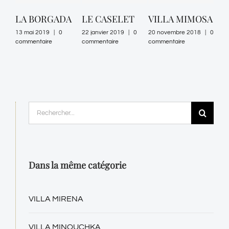
LA BORGADA
LE CASELET
VILLA MIMOSA
VI
GE
13 mai 2019
|
0
22 janvier 2019
|
0
20 novembre 2018
|
0
commentaire
commentaire
commentaire
19 n
comm
Rechercher:
Dans la même catégorie
VILLA MIRENA
VILLA MINOUCHKA