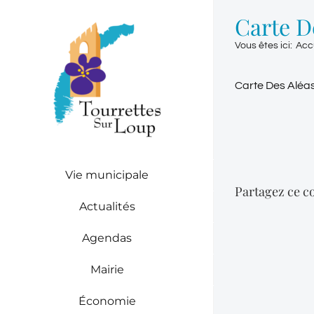
Passer
Carte D
au
contenu
Vous êtes ici
:
Acc
Carte Des Aléa
Vie municipale
Partagez ce co
Actualités
Agendas
Mairie
Économie