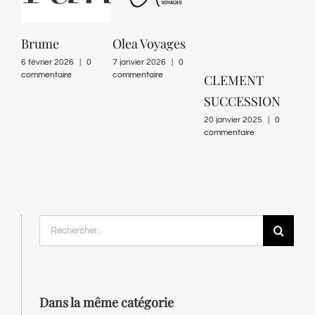
Brume
Olea Voyages
SC
AS
6 février 2026
|
0
7 janvier 2026
|
0
commentaire
commentaire
CLEMENT
18 ju
comm
SUCCESSION
20 janvier 2025
|
0
commentaire
Rechercher:
Dans la même catégorie