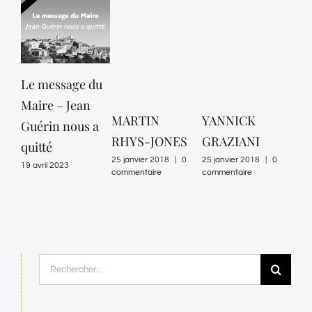
Le message du
Maire – Jean
MARTIN
YANNICK
FR
Guérin nous a
RHYS-JONES
GRAZIANI
GE
quitté
25 janvier 2018
|
0
25 janvier 2018
|
0
25 ja
19 avril 2023
commentaire
commentaire
comm
Rechercher: