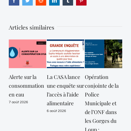
Articles similaires
Alerte sur la
La CASA lance
Opération
consommation
une enquête sur
conjointe de la
dé
en eau
l’accès à l’aide
Police
des
alimentaire
Municipale et
Mar
7 août 2026
de l’ONF dans
mai
6 août 2026
les Gorges du
vig
Loup :
or