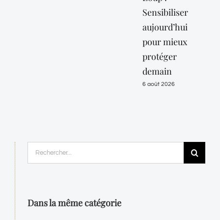
Sensibiliser
« c
aujourd’hui
jus
pour mieux
10 
protéger
6 ao
demain
6 août 2026
Rechercher:
Dans la même catégorie