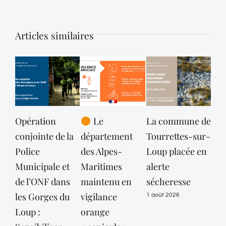
Articles similaires
Opération
Le
La commune de
Off
conjointe de la
département
Tourrettes-sur-
la 
Police
des Alpes-
Loup placée en
rec
Municipale et
Maritimes
alerte
31 ju
de l’ONF dans
maintenu en
sécheresse
les Gorges du
vigilance
1 août 2026
Loup :
orange