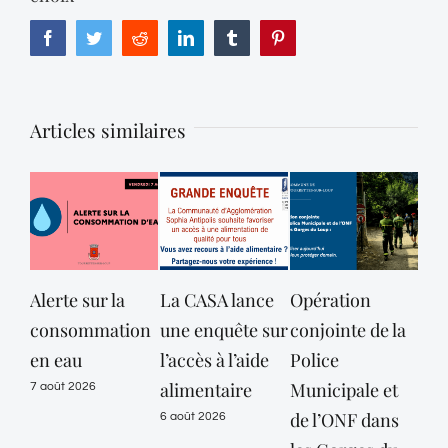
Facebook
Twitter
Reddit
LinkedIn
Tumblr
Pinterest
Articles similaires
Alerte sur la
La CASA lance
Opération
L
consommation
une enquête sur
conjointe de la
dépa
en eau
l’accès à l’aide
Police
des 
alimentaire
Municipale et
Mari
7 août 2026
de l’ONF dans
main
6 août 2026