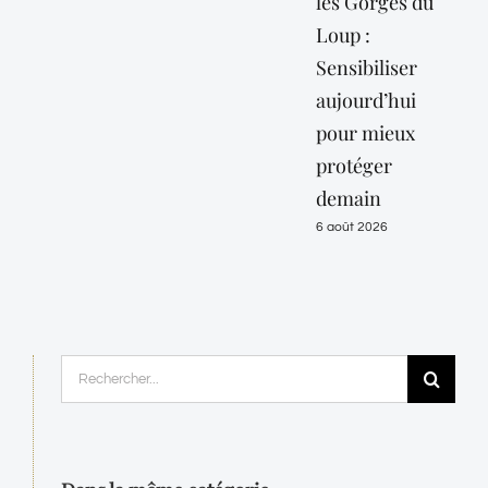
les Gorges du
vigi
Loup :
oran
Sensibiliser
« can
aujourd’hui
jusqu
pour mieux
10 a
protéger
6 août
demain
6 août 2026
Rechercher: