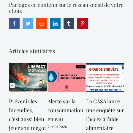
Partagez ce contenu sur le réseau social de votre
choix
Facebook
Twitter
Reddit
LinkedIn
Tumblr
Pinterest
Articles similaires
Prévenir les
Alerte sur la
La CASA lance
Opé
incendies,
consommation
une enquête sur
con
c’est aussi bien
en eau
l’accès à l’aide
Pol
jeter son mégot
alimentaire
Mun
7 août 2026