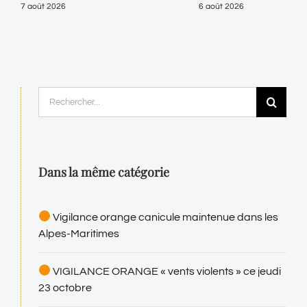
de 
7 août 2026
6 août 2026
les
Lou
Sen
auj
Rechercher:
pou
pro
de
Dans la même catégorie
6 ao
Vigilance orange canicule maintenue dans les
Alpes-Maritimes
VIGILANCE ORANGE « vents violents » ce jeudi
23 octobre