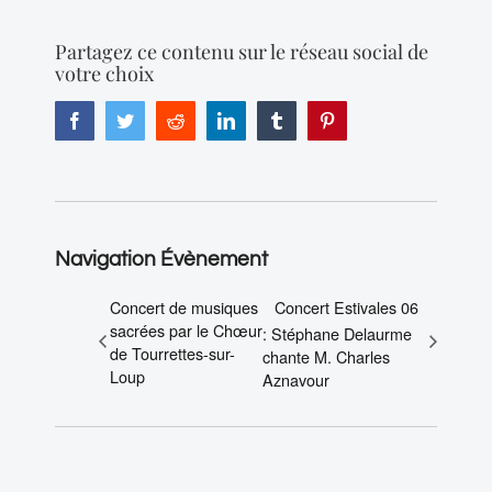
Partagez ce contenu sur le réseau social de
votre choix
Facebook
Twitter
Reddit
LinkedIn
Tumblr
Pinterest
Navigation Évènement
Concert de musiques
Concert Estivales 06
sacrées par le Chœur
: Stéphane Delaurme
de Tourrettes-sur-
chante M. Charles
Loup
Aznavour