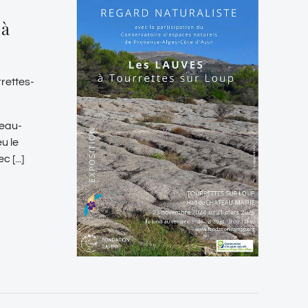
 à
rettes-
teau-
u le
[...]