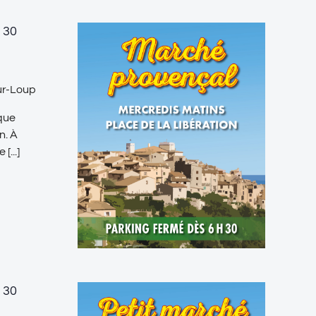
 30
sur-Loup
que
n. À
[...]
 30