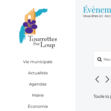
Passer
Évèneme
au
contenu
Vous êtes ici
:
Acc
Saisir
Vie municipale
Reche
mot-
clé.
et
Actualités
Recherch
naviga
Évèneme
Agendas
par
de
mot-
Mairie
Toute la
clé.
vues
Économie