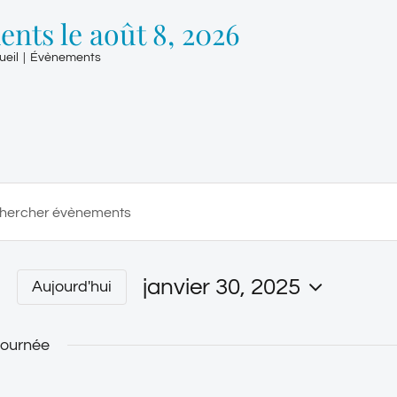
nts le août 8, 2026
ueil
|
Évènements
rche
er
janvier 30, 2025
Aujourd'hui
tion
nts
Sélectionnez
 journée
une
date.