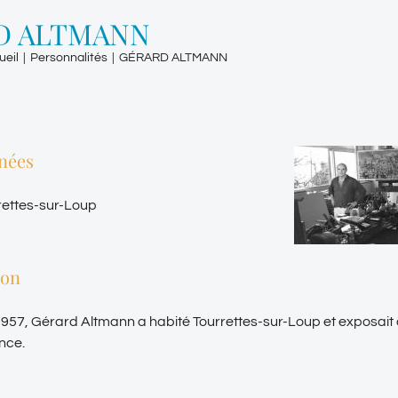
D ALTMANN
ueil
|
Personnalités
|
GÉRARD ALTMANN
nées
rettes-sur-Loup
ion
957, Gérard Altmann a habité Tourrettes-sur-Loup et exposait à
nce.