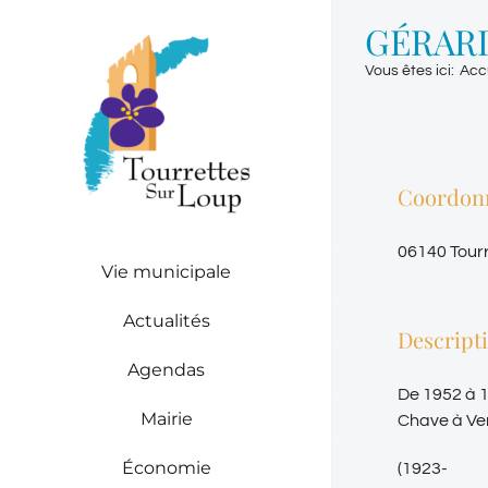
Passer
GÉRAR
au
contenu
Vous êtes ici
:
Acc
Coordon
06140 Tour
Vie municipale
Actualités
Descript
Agendas
De 1952 à 1
Mairie
Chave à Ve
Économie
(1923-