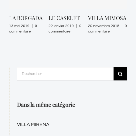
LA BORGADA
LE CASELET
VILLA MIMOSA
VI
GE
13 mai 2019
|
0
22 janvier 2019
|
0
20 novembre 2018
|
0
commentaire
commentaire
commentaire
19 n
comm
Rechercher:
Dans la même catégorie
VILLA MIRENA