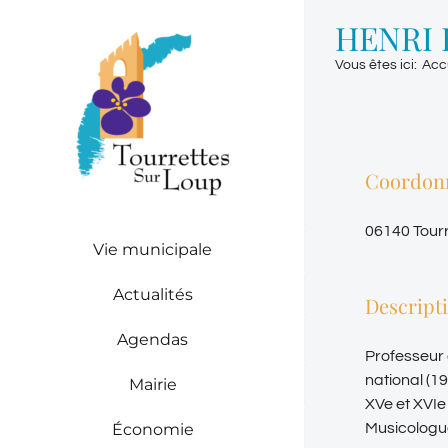
Passer
HENRI 
au
contenu
Vous êtes ici
:
Acc
Coordon
06140 Tour
Vie municipale
Actualités
Descript
Agendas
Professeur 
national (1
Mairie
XVe et XVIe 
Économie
Musicologue