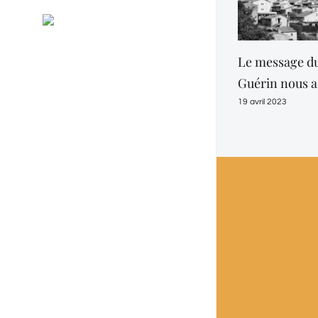
Général
RSS
Evénements
Le message du
Guérin nous a 
19 avril 2023