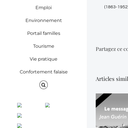
(1863-1952
Emploi
Environnement
Portail familles
Tourisme
Partagez ce co
Vie pratique
Confortement falaise
Articles simi
Facebook
Instagram
ENVINET
RRS