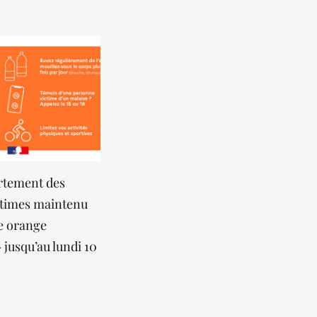
e de Tourrettes-
Offre d’emploi : la mairie
lacée en alerte
recrute
e
31 juillet 2026