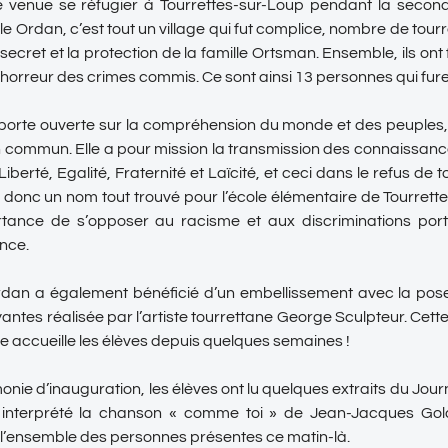
ve venue se réfugier à Tourrettes-sur-Loup pendant la secon
lle Ordan, c’est tout un village qui fut complice, nombre de tour
secret et la protection de la famille Ortsman. Ensemble, ils ont f
l’horreur des crimes commis. Ce sont ainsi 13 personnes qui fur
 porte ouverte sur la compréhension du monde et des peuples,
ien commun. Elle a pour mission la transmission des connaissanc
Liberté, Egalité, Fraternité et Laïcité, et ceci dans le refus de 
donc un nom tout trouvé pour l’école élémentaire de Tourret
ortance de s’opposer au racisme et aux discriminations porté
nce.
rdan a également bénéficié d’un embellissement avec la pos
antes réalisée par l’artiste tourrettane George Sculpteur. Cett
le accueille les élèves depuis quelques semaines !
onie d’inauguration, les élèves ont lu quelques extraits du Jou
 interprété la chanson « comme toi » de Jean-Jacques G
l’ensemble des personnes présentes ce matin-là.