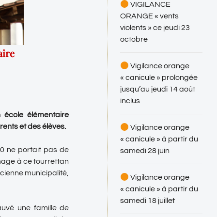
VIGILANCE
ORANGE « vents
violents » ce jeudi 23
octobre
aire
Vigilance orange
« canicule » prolongée
jusqu’au jeudi 14 août
inclus
école élémentaire
rents et des élèves.
Vigilance orange
« canicule » à partir du
10 ne portait pas de
samedi 28 juin
mage à ce tourrettan
ncienne municipalité,
Vigilance orange
« canicule » à partir du
samedi 18 juillet
auvé une famille de