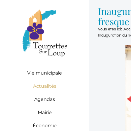
Passer
Inaugur
au
contenu
fresque
Vous êtes ici
:
Acc
Inauguration du n
Vie municipale
Actualités
Agendas
Mairie
Économie