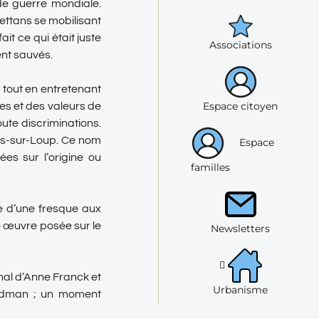
de guerre mondiale.
rettans se mobilisant
ait ce qui était juste
Associations
ent sauvés.
 tout en entretenant
Espace citoyen
es et des valeurs de
toute discriminations.
tes-sur-Loup. Ce nom
Espace
es sur l’origine ou
familles
e d’une fresque aux
e œuvre posée sur le
Newsletters
rnal d’Anne Franck et
Urbanisme
oldman ; un moment