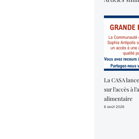
La CASA lance une enquête
Opération con
sur l’accès à l’aide
Police Munici
alimentaire
dans les Gor
Sensibiliser 
6 août 2026
mieux proté
6 août 2026