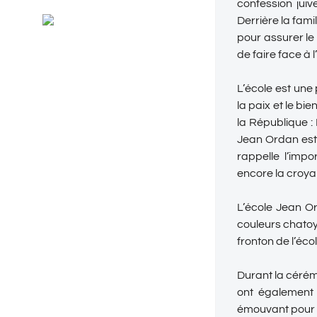
confession jui
Général
RSS
Derrière la fami
Evénements
pour assurer le 
de faire face à 
L’école est une
la paix et le b
la République : 
Jean Ordan est 
rappelle l’imp
encore la croya
L’école Jean O
couleurs chatoy
fronton de l’éco
Durant la cérém
ont également
émouvant pour 