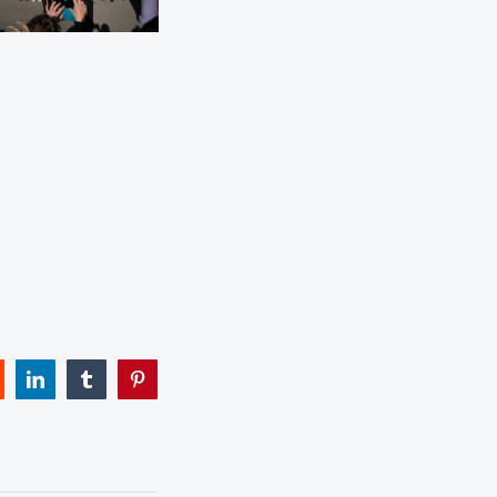
eddit
LinkedIn
Tumblr
Pinterest