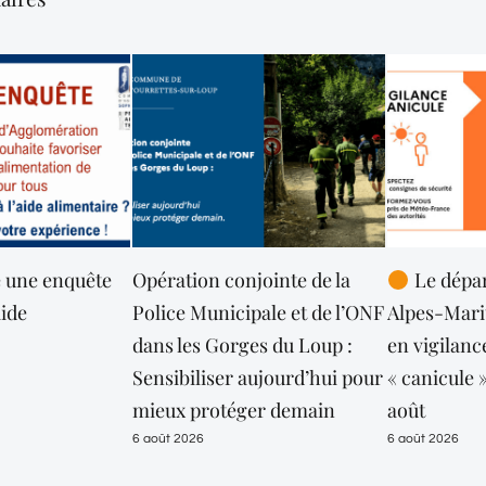
jointe de la
Le département des
La commun
pale et de l’ONF
Alpes-Maritimes maintenu
sur-Loup p
ges du Loup :
en vigilance orange
sécheress
aujourd’hui pour
« canicule » jusqu’au lundi 10
1 août 2026
ger demain
août
6 août 2026