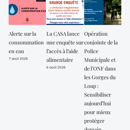
Alerte sur la
La CASA lance
Opération
consommation
une enquête sur
conjointe de la
dé
en eau
l’accès à l’aide
Police
des
alimentaire
Municipale et
Mar
7 août 2026
de l’ONF dans
mai
6 août 2026
les Gorges du
vig
Loup :
or
Sensibiliser
« c
aujourd’hui
jus
pour mieux
10 
protéger
6 ao
demain