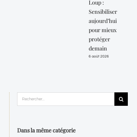
Loup :
or
Sensibiliser
« c
aujourd’hui
jus
pour mieux
10 
protéger
6 ao
demain
6 août 2026
Rechercher:
Dans la même catégorie