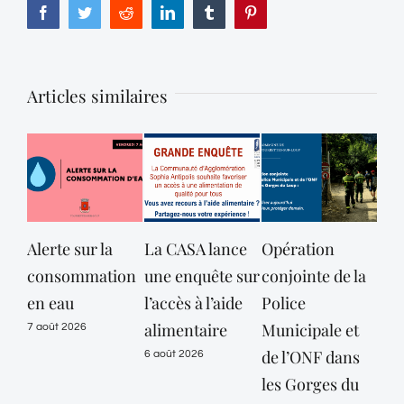
Facebook
Twitter
Reddit
LinkedIn
Tumblr
Pinterest
Articles similaires
Alerte sur la
La CASA lance
Opération
consommation
une enquête sur
conjointe de la
dé
en eau
l’accès à l’aide
Police
des
alimentaire
Municipale et
Mar
7 août 2026
de l’ONF dans
mai
6 août 2026
les Gorges du
vig