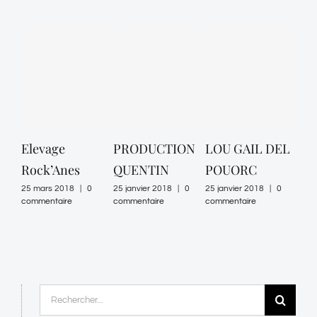
Elevage
PRODUCTION
LOU GAIL DEL
ST
Rock’Anes
QUENTIN
POUORC
DE
25 mars 2018
|
0
25 janvier 2018
|
0
25 janvier 2018
|
0
25 ja
commentaire
commentaire
commentaire
comm
Rechercher: