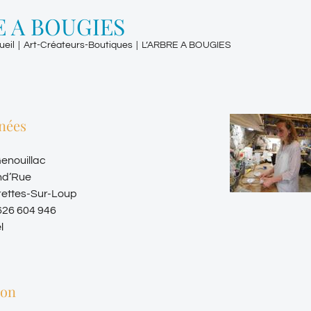
E A BOUGIES
ueil
|
Art-Créateurs-Boutiques
|
L’ARBRE A BOUGIES
nées
enouillac
nd’Rue
rettes-Sur-Loup
626 604 946
l
ion