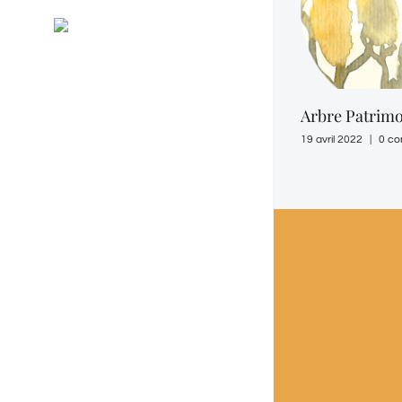
Général
RSS
Evénements
Arbre Patrim
19 avril 2022
|
0 co