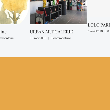
LOLO PAR
oine
URBAN ART GALERIE
6 avril 2018
|
0
mmentaire
15 mai 2018
|
0 commentaire