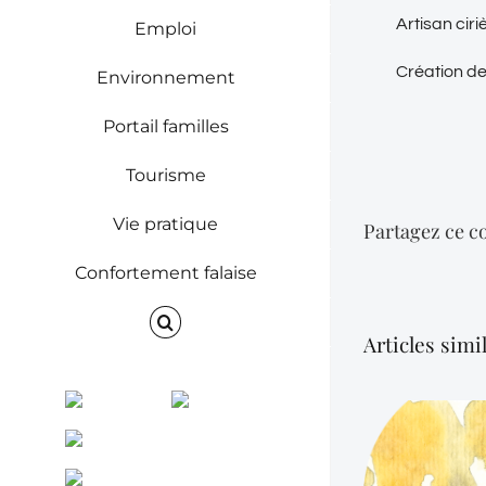
Artisan ciri
Emploi
Création de
Environnement
Portail familles
Tourisme
Vie pratique
Partagez ce co
Confortement falaise
Articles simi
Facebook
Instagram
ENVINET
RRS