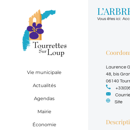
Passer
L’ARBR
au
contenu
Vous êtes ici
:
Acc
Coordon
Laurence G
Vie municipale
48, bis Gra
06140 Tour
Actualités
+33(0)
Courrie
Agendas
Site
Mairie
Descript
Économie