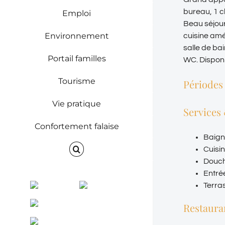
bureau, 1 c
Emploi
Beau séjour
Environnement
cuisine amé
salle de ba
Portail familles
WC. Disponi
Tourisme
Périodes
Vie pratique
Services
Confortement falaise
Baign
Cuisi
Douc
Entré
Facebook
Instagram
Terra
ENVINET
Restaura
RRS