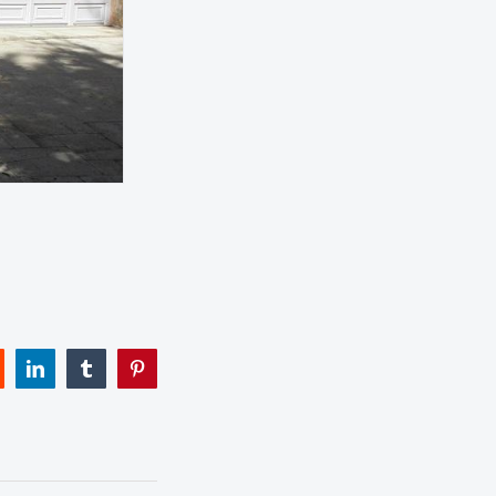
eddit
LinkedIn
Tumblr
Pinterest