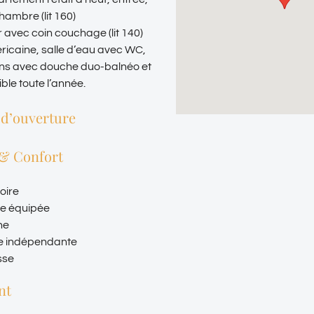
hambre (lit 160)
 avec coin couchage (lit 140)
ricaine, salle d’eau avec WC,
ins avec douche duo-balnéo et
ble toute l’année.
 d’ouverture
 & Confort
oire
ne équipée
he
e indépendante
sse
nt