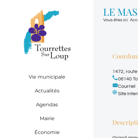
Passer
LE MAS
au
contenu
Vous êtes ici
:
Acc
Coordon
1472, route
Vie municipale
06140 To
Courriel
Actualités
Site Inte
Agendas
Mairie
Descript
Économie
Grand appar