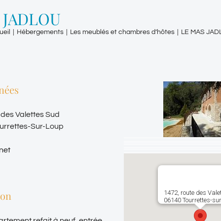
 JADLOU
ueil
|
Hébergements
|
Les meublés et chambres d’hôtes
|
LE MAS JAD
nées
 des Valettes Sud
urrettes-Sur-Loup
rnet
ion
1472, route des Vale
06140 Tourrettes-sur
tement refait à neuf, entrée,