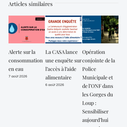
Articles similaires
Alerte sur la
La CASA lance
Opération
consommation
une enquête sur
conjointe de la
dép
en eau
l’accès à l’aide
Police
des
alimentaire
Municipale et
Mar
7 août 2026
de l’ONF dans
mai
6 août 2026
les Gorges du
vig
Loup :
ora
Sensibiliser
« c
aujourd’hui
jus