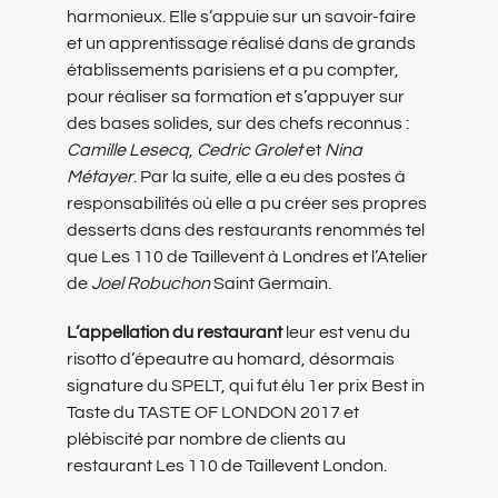
harmonieux. Elle s’appuie sur un savoir-faire
et un apprentissage réalisé dans de grands
établissements parisiens et a pu compter,
pour réaliser sa formation et s’appuyer sur
des bases solides, sur des chefs reconnus :
Camille Lesecq
,
Cedric Grolet
et
Nina
Métayer
. Par la suite, elle a eu des postes à
responsabilités où elle a pu créer ses propres
desserts dans des restaurants renommés tel
que Les 110 de Taillevent à Londres et l’Atelier
de
Joel Robuchon
Saint Germain.
L’appellation du restaurant
leur est venu du
risotto d’épeautre au homard, désormais
signature du SPELT, qui fut élu 1er prix Best in
Taste du TASTE OF LONDON 2017 et
plébiscité par nombre de clients au
restaurant Les 110 de Taillevent London.