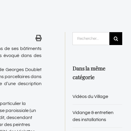
Rechercher:
ins de ses bâtiments
rtes évoqué dans des
Dans la même
 de Georges Doublet
catégorie
ns parcellaires dans
e d’une description
Vidéos du Village
articulier la
se paroissiale (un
Vidange & entretien
rudit, descendant
des installations
par des peintres