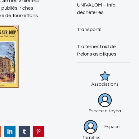
Cité des Violettes».
UNIVALOM – Info
t publiés, riches
déchèteries
e de Tourrettans.
Transports
Traitement nid de
frelons asiatiques
Associations
Espace citoyen
Espace
eddit
LinkedIn
Tumblr
Pinterest
familles