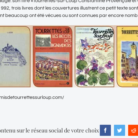
illage: son titre «Tourrettes-sur-Loup Constantine Provençale et 
92, trois livres dont les couvertures illustrent ce petit texte son
nt beaucoup ont été vécues ou sont connues par encore nombr
amisdetourrettessurloup.com/
ntenu sur le réseau social de votre choix
Facebook
Twitter
R