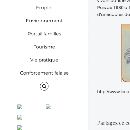
vivant dans le v
Emploi
Puis de 1980 à 19
d’anecdotes do
Environnement
Portail familles
Tourisme
Vie pratique
Confortement falaise
http://www.les
Facebook
Instagram
ENVINET
Partagez ce co
RRS