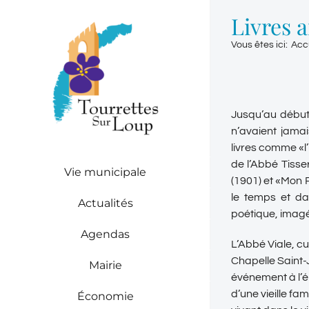
Passer
Livres 
au
contenu
Vous êtes ici
:
Acc
Jusqu’au début 
n’avaient jamai
livres comme «l
de l’Abbé Tiss
Vie municipale
(1901) et «Mon 
le temps et da
Actualités
poétique, imagé
Agendas
L’Abbé Viale, cu
Chapelle Saint-
Mairie
événement à l’ép
d’une vieille fam
Économie