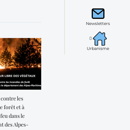
Newsletters
Urbanisme
contre les
Les risques d’intoxication au
« Mon vo
e forêt et à
monoxyde de carbone (co)
pour les 
 feu dans le
aidants
25 novembre 2024
t des Alpes-
6 février 20