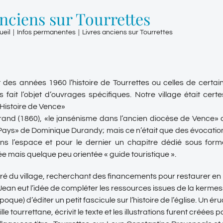
anciens sur Tourrettes
ueil
|
Infos permanentes
|
Livres anciens sur Tourrettes
des années 1960 l’histoire de Tourrettes ou celles de certa
s fait l’objet d’ouvrages spécifiques. Notre village était ce
’Histoire de Vence»
erand (1860), «le jansénisme dans l’ancien diocèse de Vence»
Pays» de Dominique Durandy; mais ce n’était que des évocatio
ns l’espace et pour le dernier un chapitre dédié sous form
e mais quelque peu orientée « guide touristique ».
ré du village, recherchant des financements pour restaurer en p
Jean eut l’idée de compléter les ressources issues de la kermes
oque) d’éditer un petit fascicule sur l’histoire de l’église. Un é
ille tourrettane, écrivit le texte et les illustrations furent créées 