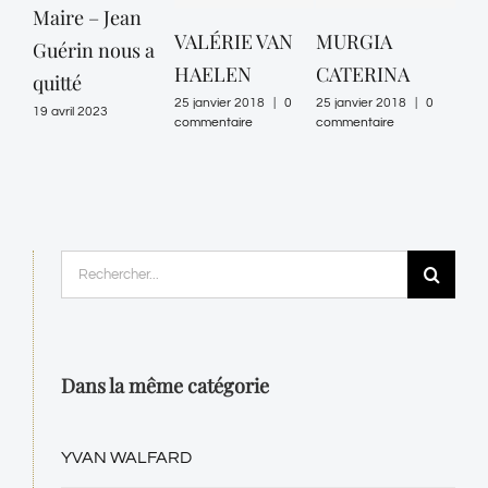
Maire – Jean
VALÉRIE VAN
MURGIA
MA
Guérin nous a
HAELEN
CATERINA
DA
quitté
25 janvier 2018
|
0
25 janvier 2018
|
0
25 ja
19 avril 2023
commentaire
commentaire
comm
Rechercher:
Dans la même catégorie
YVAN WALFARD