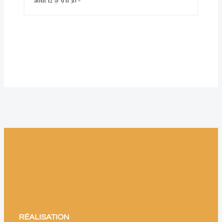
août 12 @ 9 h 30
-
RÉALISATION