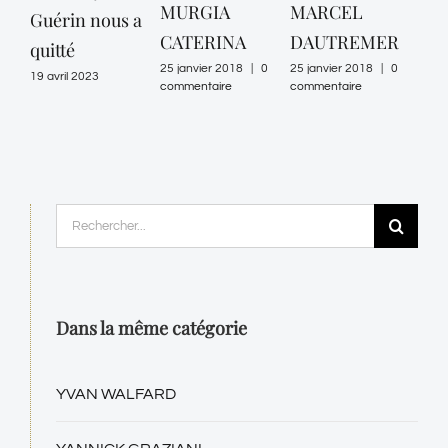
MURGIA
MARCEL
LA
Guérin nous a
CATERINA
DAUTREMER
VA
quitté
25 janvier 2018
|
0
25 janvier 2018
|
0
25 ja
19 avril 2023
commentaire
commentaire
comm
Rechercher:
Dans la même catégorie
YVAN WALFARD