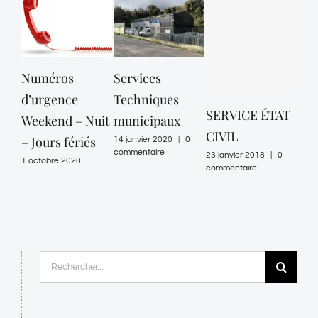
Numéros
Services
d’urgence
Techniques
SERVICE ÉTAT
UR
Weekend – Nuit
municipaux
CIVIL
23 ja
– Jours fériés
14 janvier 2020
|
0
comm
commentaire
23 janvier 2018
|
0
1 octobre 2020
commentaire
Rechercher: