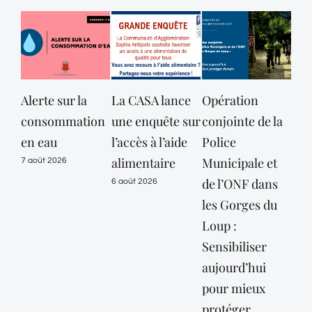
Alerte sur la
La CASA lance
Opération
consommation
une enquête sur
conjointe de la
dé
en eau
l’accès à l’aide
Police
des
alimentaire
Municipale et
Mar
7 août 2026
de l’ONF dans
mai
6 août 2026
les Gorges du
vig
Loup :
or
Sensibiliser
« c
aujourd’hui
jus
pour mieux
10 
protéger
6 ao