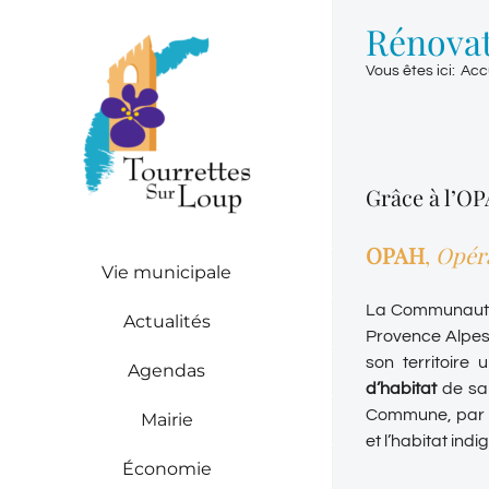
Passer
Rénovat
au
contenu
Vous êtes ici
:
Acc
Grâce à l’OP
OPAH
,
Opéra
Vie municipale
La Communauté 
Actualités
Provence Alpes
son territoire 
Agendas
d’habitat
de sa 
Commune, par l
Mairie
et l’habitat indi
Économie