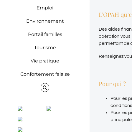
Emploi
L’OPAH qu’es
Environnement
Des aides finan
Portail familles
opération vous 
permettant de cr
Tourisme
Renseignez vou
Vie pratique
Confortement falaise
Pour qui ?
Pour les p
condition
Facebook
Instagram
Pour les p
ENVINET
principale
RRS