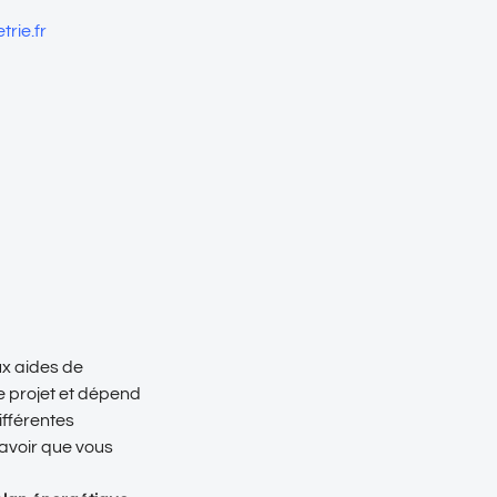
rie.fr
ux aides de
e projet et dépend
ifférentes
savoir que vous