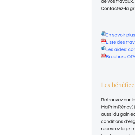
de vos travaux, 
Contactez-la g
En savoir pl
Liste des tra
Les aides: co
Brochure OP
Les bénéfice
Retrouvez sur l
MaPrimRénov’. L
aussi du gain éc
conditions d’éli
recevrez la prim