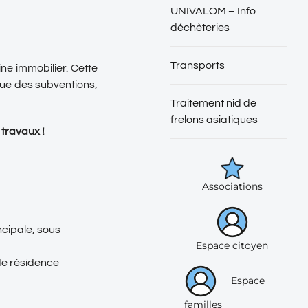
UNIVALOM – Info
déchèteries
Transports
ne immobilier. Cette
que des subventions,
Traitement nid de
frelons asiatiques
travaux !
Associations
ncipale, sous
Espace citoyen
 de résidence
Espace
familles