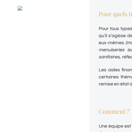
Général
RSS
Pour quels t
Evénements
Pour tous types
qu’il s’agisse
eux-mêmes
(m
menuiseries i
sanitaires, réfec
Les aides finan
certaines thém
remise en état 
Comment ?
Une équipe est l