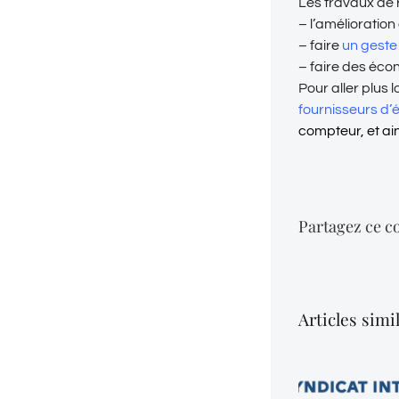
Les travaux de 
– l’amélioratio
– faire
un geste 
– faire des éco
Pour aller plus
fournisseurs d’
compteur, et ain
Partagez ce co
Articles simi