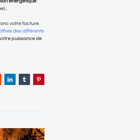
plan énergétique
:
e) ;
onc votre facture.
ffres des différents
t votre puissance de
eddit
LinkedIn
Tumblr
Pinterest