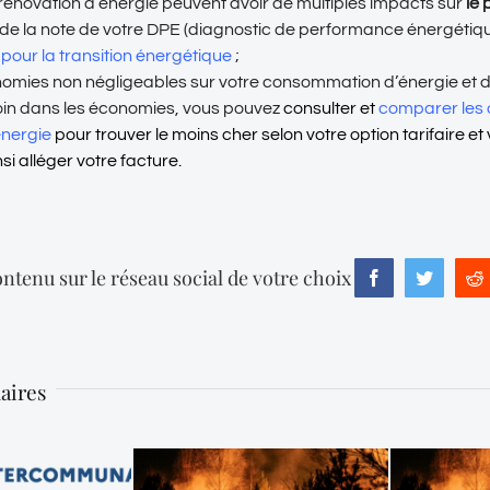
rénovation d’énergie peuvent avoir de multiples impacts sur
le 
n de la note de votre DPE (diagnostic de performance énergétiqu
pour la transition énergétique
;
nomies non négligeables sur votre consommation d’énergie et d
 loin dans les économies, vous pouvez
consulter et
comparer les o
énergie
pour trouver le moins cher selon votre option tarifaire e
si alléger votre facture.
ntenu sur le réseau social de votre choix
Facebook
Twitter
R
laires