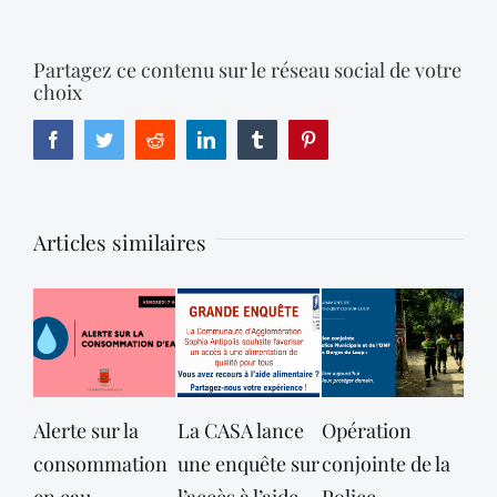
Partagez ce contenu sur le réseau social de votre
choix
Facebook
Twitter
Reddit
LinkedIn
Tumblr
Pinterest
Articles similaires
Alerte sur la
La CASA lance
Opération
consommation
une enquête sur
conjointe de la
dé
en eau
l’accès à l’aide
Police
des