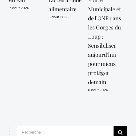
alimentaire
Municipale et
Mar
7 août 2026
de l’ONF dans
mai
6 août 2026
les Gorges du
vig
Loup :
or
Sensibiliser
« c
aujourd’hui
jus
pour mieux
10 
protéger
6 ao
demain
6 août 2026
Rechercher: