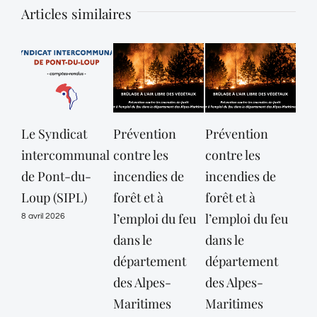
Articles similaires
Le Syndicat
Prévention
Prévention
Les
intercommunal
contre les
contre les
d’i
de Pont-du-
incendies de
incendies de
au
Loup (SIPL)
forêt et à
forêt et à
de 
l’emploi du feu
l’emploi du feu
8 avril 2026
25 n
dans le
dans le
département
département
des Alpes-
des Alpes-
Maritimes
Maritimes