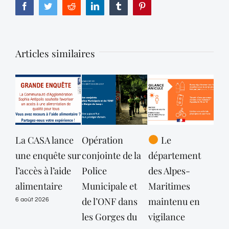
Facebook
Twitter
Reddit
LinkedIn
Tumblr
Pinterest
Articles similaires
La CASA lance
Opération
Le
La
une enquête sur
conjointe de la
département
Tou
l’accès à l’aide
Police
des Alpes-
Lou
alimentaire
Municipale et
Maritimes
ale
de l’ONF dans
maintenu en
séc
6 août 2026
les Gorges du
vigilance
1 ao