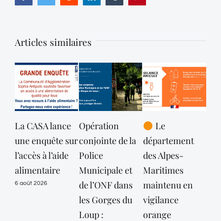
Articles similaires
La CASA lance
Opération
Le
La
une enquête sur
conjointe de la
département
Tou
l’accès à l’aide
Police
des Alpes-
Lou
alimentaire
Municipale et
Maritimes
ale
de l’ONF dans
maintenu en
séc
6 août 2026
les Gorges du
vigilance
1 ao
Loup :
orange