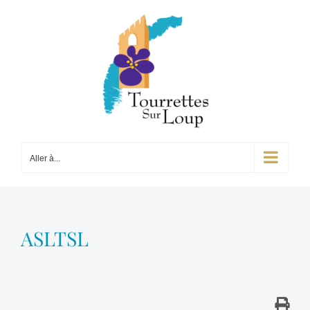
Passer
au
contenu
Aller à...
ASLTSL