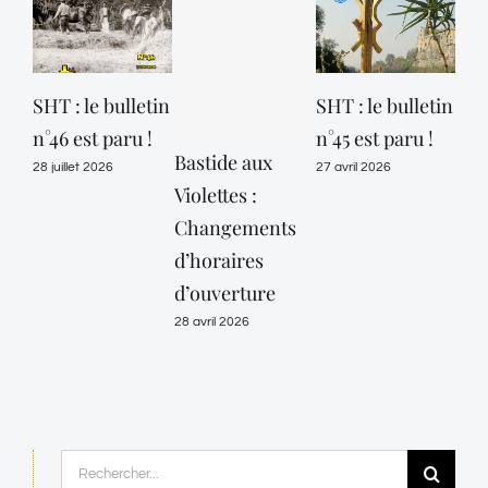
SHT : le bulletin
SHT : le bulletin
Les
n°46 est paru !
n°45 est paru !
CA
Bastide aux
fon
28 juillet 2026
27 avril 2026
Violettes :
ret
Changements
21 av
d’horaires
d’ouverture
28 avril 2026
Rechercher: