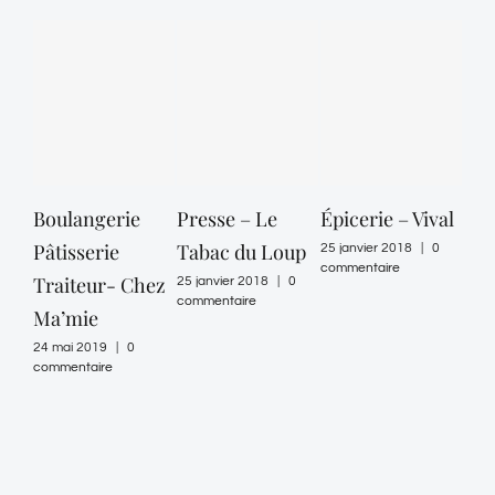
Boulangerie
Presse – Le
Épicerie – Vival
Épi
Pâtisserie
Tabac du Loup
pro
25 janvier 2018
|
0
commentaire
Traiteur- Chez
Pr
25 janvier 2018
|
0
commentaire
Ma’mie
25 ja
comm
24 mai 2019
|
0
commentaire