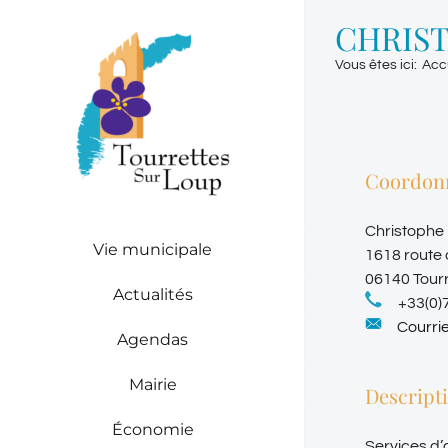
Passer
CHRIS
au
contenu
Vous êtes ici
:
Acc
Coordon
Christophe
Vie municipale
1618 route 
06140 Tour
Actualités
+33(0)
Courrie
Agendas
Mairie
Descript
Économie
Services 