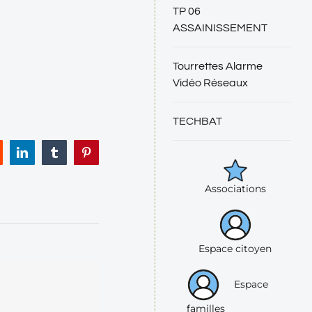
TP 06
ASSAINISSEMENT
Tourrettes Alarme
Vidéo Réseaux
TECHBAT
eddit
LinkedIn
Tumblr
Pinterest
Associations
Espace citoyen
Espace
familles