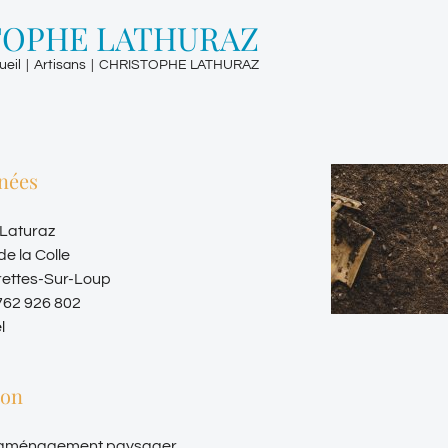
TOPHE LATHURAZ
ueil
|
Artisans
|
CHRISTOPHE LATHURAZ
nées
 Laturaz
de la Colle
rettes-Sur-Loup
762 926 802
l
ion
d’aménagement paysager