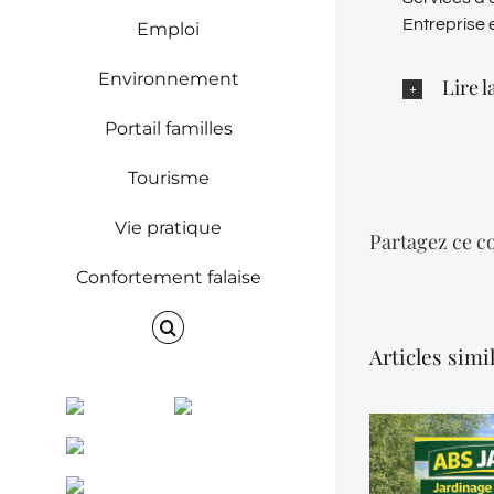
Entreprise 
Emploi
Environnement
Lire la
Portail familles
Tourisme
Vie pratique
Partagez ce co
Confortement falaise
Articles simi
Facebook
Instagram
ENVINET
RRS