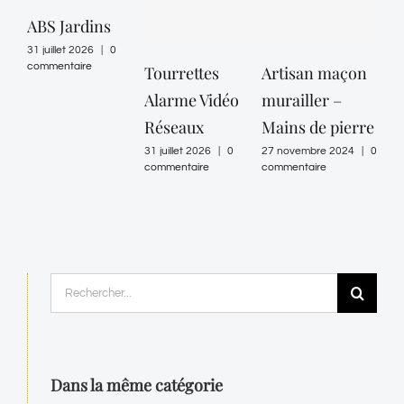
ABS Jardins
31 juillet 2026
|
0
commentaire
Tourrettes
Artisan maçon
EL
Alarme Vidéo
murailler –
– N
Réseaux
Mains de pierre
Ele
31 juillet 2026
|
0
27 novembre 2024
|
0
30 ju
commentaire
commentaire
comm
Rechercher:
Dans la même catégorie