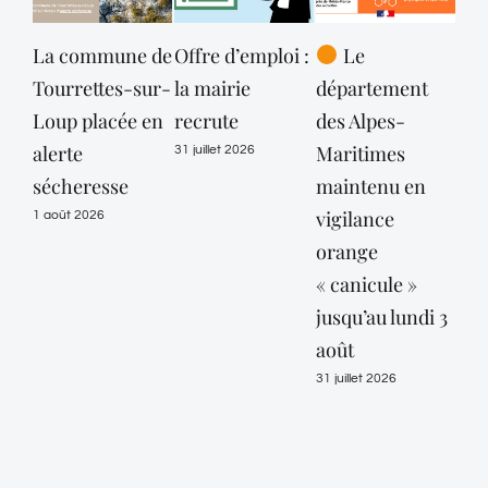
La commune de
Offre d’emploi :
Le
Tourrettes-sur-
la mairie
département
dé
Loup placée en
recrute
des Alpes-
des
alerte
Maritimes
Mar
31 juillet 2026
sécheresse
maintenu en
en 
vigilance
or
1 août 2026
orange
« c
« canicule »
jeud
jusqu’au lundi 3
30 ju
août
31 juillet 2026