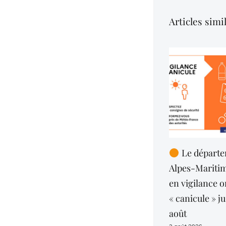
Articles simi
Le département de
Alpes-Maritimes mai
en vigilance orange
« canicule » jusqu’au j
août