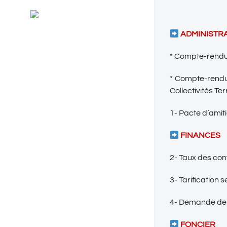
Général
RSS
Evénements
ADMINISTR
* Compte-rendu 
* Compte-rendu 
Collectivités Ter
1- Pacte d’amit
FINANCES
2- Taux des con
3- Tarification 
4- Demande de 
FONCIER