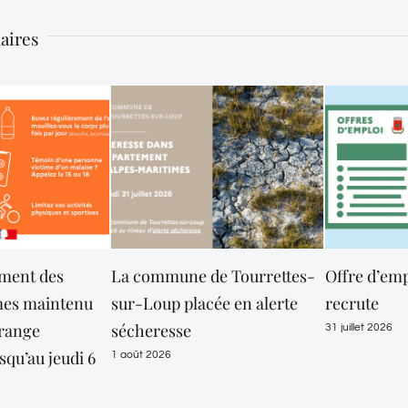
laires
s
La commune de Tourrettes-
Offre d’emploi : la 
ntenu
sur-Loup placée en alerte
recrute
sécheresse
31 juillet 2026
eudi 6
1 août 2026