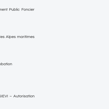
ment Public Foncier
 des Alpes maritimes
obation
IEVI – Autorisation