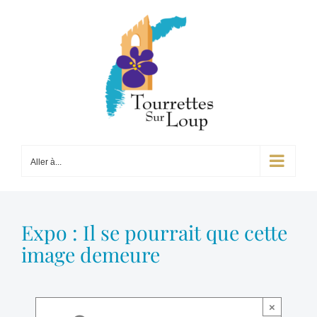
Passer
au
contenu
Aller à...
Expo : Il se pourrait que cette
image demeure
×