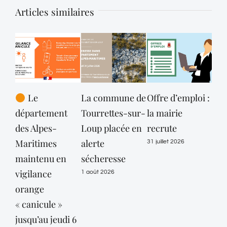
Articles similaires
Le
La commune de
Offre d’emploi :
département
Tourrettes-sur-
la mairie
dé
des Alpes-
Loup placée en
recrute
des
Maritimes
alerte
Mar
31 juillet 2026
maintenu en
sécheresse
mai
vigilance
vig
1 août 2026
orange
or
« canicule »
« c
jusqu’au jeudi 6
jus