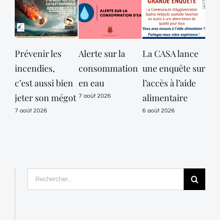
Prévenir les
Alerte sur la
La CASA lance
Opé
incendies,
consommation
une enquête sur
con
c’est aussi bien
en eau
l’accès à l’aide
Pol
jeter son mégot
alimentaire
Mun
7 août 2026
de 
7 août 2026
6 août 2026
les
Lou
Sen
auj
Rechercher:
pou
pro
de