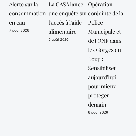
Alerte sur la
La CASA lance
Opération
consommation
une enquête sur
conjointe de la
dé
en eau
l’accès à l’aide
Police
des
alimentaire
Municipale et
Mar
7 août 2026
de l’ONF dans
mai
6 août 2026
les Gorges du
vig
Loup :
or
Sensibiliser
« c
aujourd’hui
jus
pour mieux
10 
protéger
6 ao
demain
6 août 2026