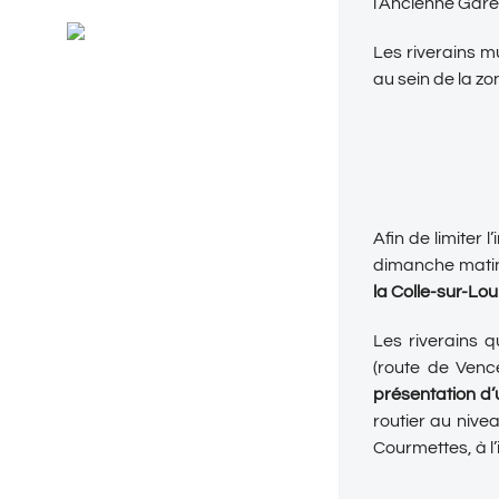
l’Ancienne Gare
Général
RSS
Evénements
Les riverains m
au sein de la zo
Afin de limiter 
dimanche mati
la Colle-sur-Lo
Les riverains q
(route de Venc
présentation d’
routier au nive
Courmettes, à l’