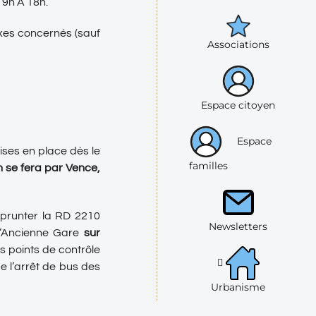
 9h À 18h.
axes concernés (sauf
Associations
Espace citoyen
Espace
mises en place dès le
familles
n se fera par Vence,
emprunter la RD 2210
Newsletters
 l’Ancienne Gare
sur
s points de contrôle
e l’arrêt de bus des
Urbanisme