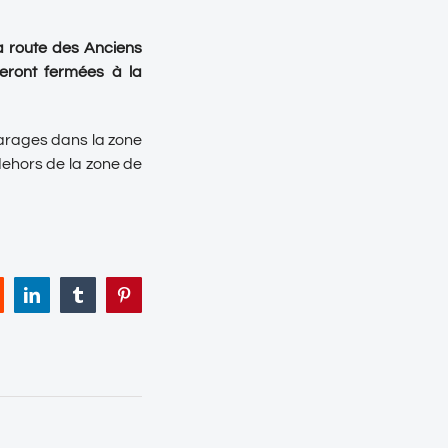
la route des Anciens
eront fermées à la
garages dans la zone
 dehors de la zone de
eddit
LinkedIn
Tumblr
Pinterest