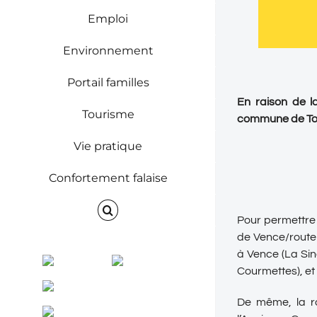
Emploi
Environnement
Portail familles
En raison de la
Tourisme
commune de Tou
Vie pratique
Confortement falaise
Pour permettre 
de Vence/route 
à Vence (La Sin
Facebook
Instagram
Courmettes), et
ENVINET
De même, la ro
RRS