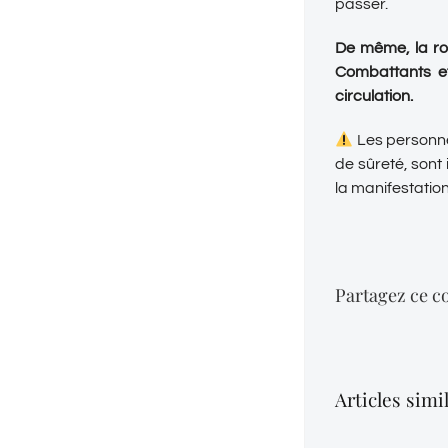
passer.
De même, la rou
Combattants et
circulation.
Les personnes
de sûreté, sont 
la manifestatio
Partagez ce co
Articles simi