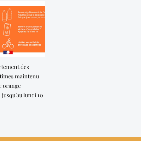
La commune de Tourrettes-
Offre d’emploi : la mai
nu
sur-Loup placée en alerte
recrute
sécheresse
31 juillet 2026
i 10
1 août 2026