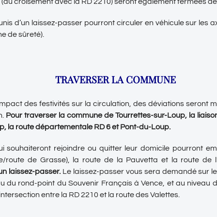
 (au croisement avec la RD 2210) seront également fermées de
unis d’un laissez-passer pourront circuler en véhicule sur les 
ne de sûreté).
TRAVERSER LA COMMUNE
l’impact des festivités sur la circulation, des déviations seront 
n.
Pour traverser la commune de Tourrettes-sur-Loup, la liaiso
up, la route départementale RD 6 et Pont-du-Loup.
ui souhaiteront rejoindre ou quitter leur domicile pourront 
e/route de Grasse), la route de la Pauvetta et la route de
un laissez-passer
.
Le laissez-passer vous sera demandé sur le
au du rond-point du Souvenir Français à Vence, et au niveau d
intersection entre la RD 2210 et la route des Valettes.