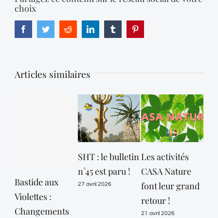
choix
Facebook
Twitter
Reddit
LinkedIn
Tumblr
Pinterest
Articles similaires
SHT : le bulletin
Les activités
n°45 est paru !
CASA Nature
Bastide aux
Ret
font leur grand
27 avril 2026
Violettes :
fête
retour !
Changements
Mad
21 avril 2026