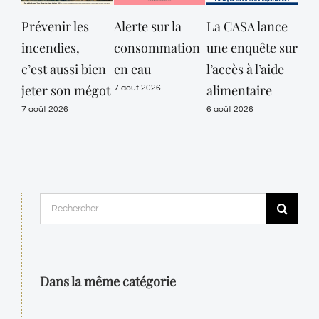
Prévenir les
Alerte sur la
La CASA lance
Opé
incendies,
consommation
une enquête sur
con
c’est aussi bien
en eau
l’accès à l’aide
Pol
jeter son mégot
alimentaire
Mun
7 août 2026
de 
7 août 2026
6 août 2026
les
Lou
Sen
auj
Rechercher:
pou
pro
de
Dans la même catégorie
6 ao